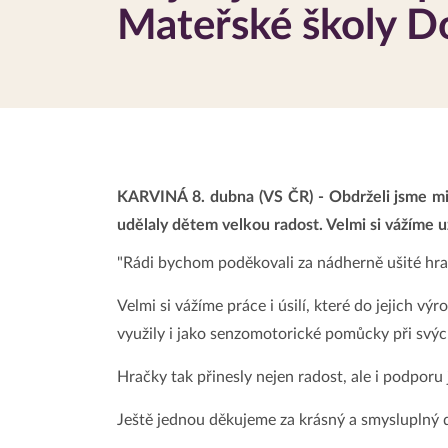
Mateřské školy D
KARVINÁ 8. dubna (VS ČR) - Obdrželi jsme mi
udělaly dětem velkou radost. Velmi si vážíme uz
"Rádi bychom poděkovali za nádherně ušité hrač
Velmi si vážíme práce i úsilí, které do jejich v
využily i jako senzomotorické pomůcky při svýc
Hračky tak přinesly nejen radost, ale i podporu 
Ještě jednou děkujeme za krásný a smysluplný d