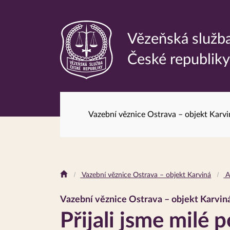
Vězeňská služb
Odkaz
České republik
na
hlavní
stránku
Vazební věznice Ostrava – objekt Karvi
Drobečková
Vazební věznice Ostrava – objekt Karviná
A
navigace
Vazební věznice Ostrava – objekt Karvin
Přijali jsme milé 