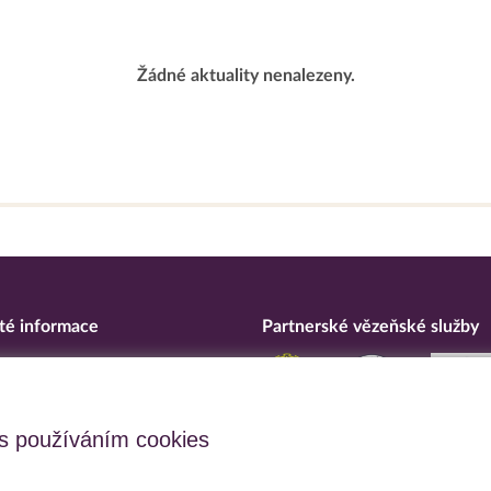
Žádné aktuality nenalezeny.
té informace
Partnerské vězeňské služby
eska
ní o přístupnosti
upční opatření
s používáním cookies
 osobních údajů