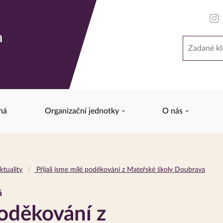
a
Hledat
y
ná
Organizační jednotky
O nás
ktuality
Přijali jsme milé poděkování z Mateřské školy Doubrava
á
poděkování z