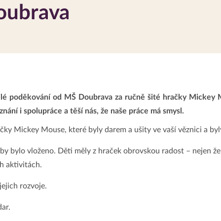
oubrava
lé poděkování od MŠ Doubrava za ručně šité hračky Mickey Mou
nání i spolupráce a těší nás, že naše práce má smysl.
ky Mickey Mouse, které byly darem a ušity ve vaší věznici a by
ýroby bylo vloženo. Děti měly z hraček obrovskou radost – nejen že
h aktivitách.
jejich rozvoje.
ar.