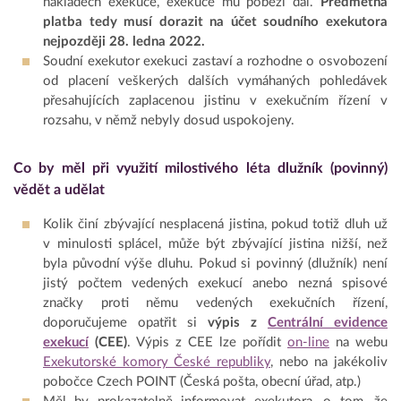
nákladech exekuce, exekuce mu poběží dál.
Předmětná
platba tedy musí dorazit na účet soudního exekutora
nejpozději 28. ledna 2022.
Soudní exekutor exekuci zastaví a rozhodne o osvobození
od placení veškerých dalších vymáhaných pohledávek
přesahujících zaplacenou jistinu v exekučním řízení v
rozsahu, v němž nebyly dosud uspokojeny.
Co by měl při využití milostivého léta dlužník (povinný)
vědět a udělat
Kolik činí zbývající nesplacená jistina, pokud totiž dluh už
v minulosti splácel, může být zbývající jistina nižší, než
byla původní výše dluhu. Pokud si povinný (dlužník) není
jistý počtem vedených exekucí anebo nezná spisové
značky proti němu vedených exekučních řízení,
doporučujeme opatřit si
výpis z
Centrální evidence
exekucí
(CEE)
. Výpis z CEE lze pořídit
on-line
na webu
Exekutorské komory České republiky
, nebo na jakékoliv
pobočce Czech POINT (Česká pošta, obecní úřad, atp.)