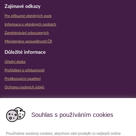
Zajímavé odkazy
Pro příbuzné vězněných osob
Informace o vězněných osobách
Zaměstnávání odsouzených
Ministerstvo spravedlnosti ČR
Důležité informace
Úřední deska
Prohlášení o přístupnosti
Protikorupční opatření
Ochrana osobních údajů
Partnerské vězeňské služby
Souhlas s používáním cookies
Používáme soubory cookies, abychom vám poskytli co nejlepší online