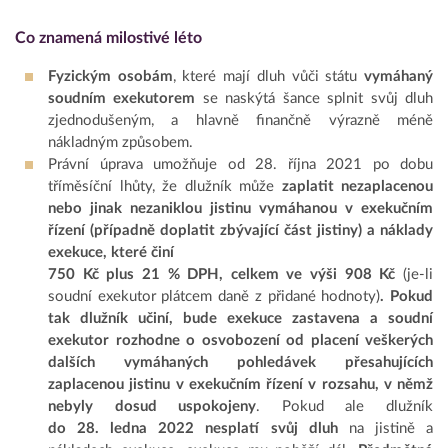
Co znamená milostivé léto
Fyzickým osobám
, které mají dluh vůči státu
vymáhaný
soudním exekutorem
se naskýtá šance splnit svůj dluh
zjednodušeným, a hlavně finančně výrazně méně
nákladným způsobem.
Právní úprava umožňuje od 28. října 2021 po dobu
tříměsíční lhůty, že dlužník může
zaplatit nezaplacenou
nebo jinak nezaniklou jistinu vymáhanou v exekučním
řízení (případně doplatit zbývající část jistiny) a náklady
exekuce, které činí
750 Kč plus 21 % DPH, celkem ve výši 908 Kč
(je-li
soudní exekutor plátcem daně z přidané hodnoty)
. Pokud
tak dlužník učiní, bude exekuce zastavena a soudní
exekutor rozhodne o osvobození od placení veškerých
dalších vymáhaných pohledávek přesahujících
zaplacenou jistinu v exekučním řízení v rozsahu, v němž
nebyly dosud uspokojeny
. Pokud ale dlužník
do 28. ledna 2022 nesplatí svůj dluh
na jistině a