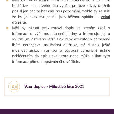
Měl by prokazatelně informovat exekutora, o tom, že
hodlá tzv. milostivého léta využít, protože kdyby dlužník
poslal jen peníze bez dalšího upozornění, mohlo by se stát,
že by je exekutor použil jako běžnou splátku –
velmi
důležité
.
Měl by napsat exekutorovi dopis ve kterém žádá o
informaci o výši nezaplacené jistiny a informuje jej o
využití „milostivého léta“. Pokud by exekutor v přiměřené
lhůtě nereagoval na žádost dlužníka, má dlužník ještě
možnost získat informaci o původní vymáhané jistině
nahlédnutím do spisu exekutora nebo může získat tyto
informace přímo u oprávněného věřitele.
Vzor dopisu - Milostivé léto 2021