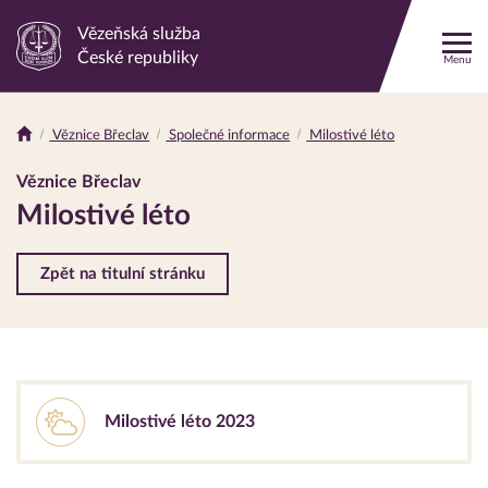
Vězeňská služba
Odkaz
České republiky
Menu
na
hlavní
stránku
Věznice Břeclav
Společné informace
Milostivé léto
Drobečková
navigace
Věznice Břeclav
Milostivé léto
Zpět na titulní stránku
Milostivé léto 2023