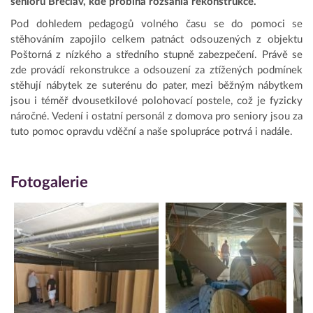
seniorů Břeclav, kde probíhá rozsáhlá rekonstrukce.
Pod dohledem pedagogů volného času se do pomoci se
stěhováním zapojilo celkem patnáct odsouzených z objektu
Poštorná z nízkého a středního stupně zabezpečení. Právě se
zde provádí rekonstrukce a odsouzení za ztížených podmínek
stěhují nábytek ze suterénu do pater, mezi běžným nábytkem
jsou i téměř dvousetkilové polohovací postele, což je fyzicky
náročné. Vedení i ostatní personál z domova pro seniory jsou za
tuto pomoc opravdu vděční a naše spolupráce potrvá i nadále.
Fotogalerie