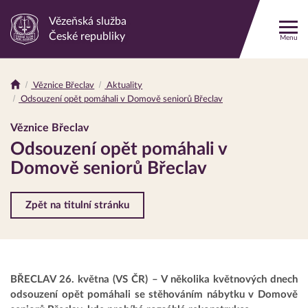
Vězeňská služba
Odkaz
České republiky
Menu
na
hlavní
stránku
Věznice Břeclav
Aktuality
Drobečková
Odsouzení opět pomáhali v Domově seniorů Břeclav
navigace
Věznice Břeclav
Odsouzení opět pomáhali v
Domově seniorů Břeclav
Zpět na titulní stránku
BŘECLAV 26. května (VS ČR) – V několika květnových dnech
odsouzení opět pomáhali se stěhováním nábytku v Domově