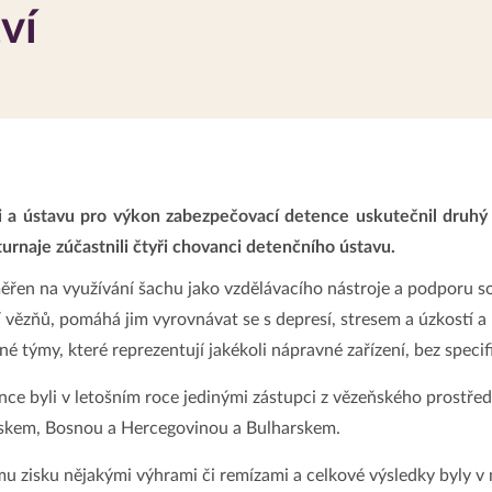
ví
i a ústavu pro výkon zabezpečovací detence uskutečnil druhý
turnaje zúčastnili čtyři chovanci detenčního ústavu.
ěřen na využívání šachu jako vzdělávacího nástroje a podporu so
 vězňů, pomáhá jim vyrovnávat se s depresí, stresem a úzkostí a 
é týmy, které reprezentují jakékoli nápravné zařízení, bez specif
e byli v letošním roce jedinými zástupci z vězeňského prostřed
Norskem, Bosnou a Hercegovinou a Bulharskem.
u zisku nějakými výhrami či remízami a celkové výsledky byly v