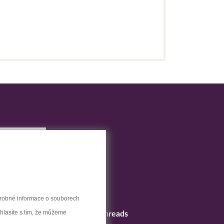
drobné informace o souborech
uhlasíte s tím, že můžeme
LinkedIn
Threads