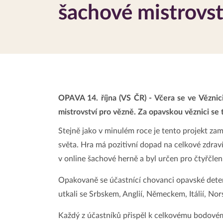
šachové mistrovst
OPAVA 14. října (VS ČR) - Včera se ve Věznic
mistrovství pro vězně. Za opavskou věznici se 
Stejně jako v minulém roce je tento projekt zam
světa. Hra má pozitivní dopad na celkové zdraví
v online šachové herně a byl určen pro čtyřčlenn
Opakovaně se účastnící chovanci opavské detenc
utkali se Srbskem, Anglií, Německem, Itálií, 
Každý z účastníků přispěl k celkovému bodovém