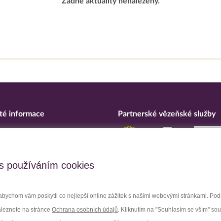
Žádné aktuality nenalezeny.
té informace
Partnerské vězeňské služby
eska
ní o přístupnosti
upční opatření
s používáním cookies
 osobních údajů
bychom vám poskytli co nejlepší online zážitek s našimi webovými stránkami. Po
aleznete na stránce
Ochrana osobních údajů
. Kliknutím na "Souhlasím se vším" so
Facebook
Youtube