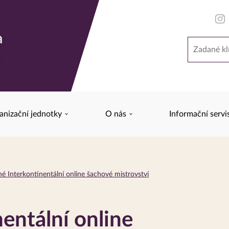
a
Hledat
y
anizační jednotky
O nás
Informační servi
 Interkontinentální online šachové mistrovství
entální online