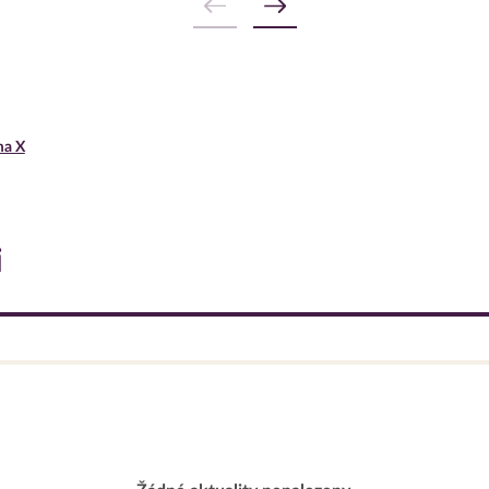
ma X
i