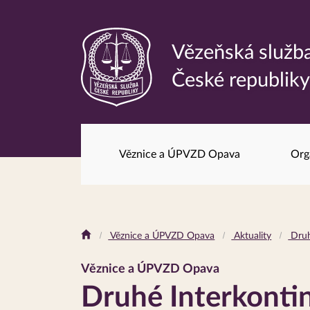
Vězeňská služb
Odkaz
České republik
na
hlavní
stránku
Věznice a ÚPVZD Opava
Org
Drobečková
Věznice a ÚPVZD Opava
Aktuality
Druhé
navigace
Věznice a ÚPVZD Opava
Druhé Interkontin