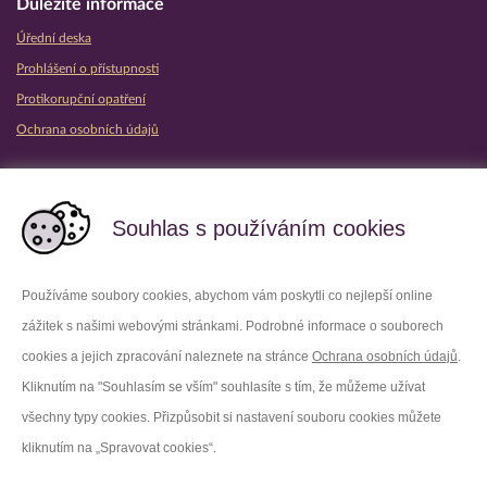
Důležité informace
Úřední deska
Prohlášení o přístupnosti
Protikorupční opatření
Ochrana osobních údajů
Partnerské vězeňské služby
Souhlas s používáním cookies
Používáme soubory cookies, abychom vám poskytli co nejlepší online
zážitek s našimi webovými stránkami. Podrobné informace o souborech
Platforma X
Instagram
cookies a jejich zpracování naleznete na stránce
Ochrana osobních údajů
.
Kliknutím na "Souhlasím se vším" souhlasíte s tím, že můžeme užívat
Facebook
Youtube
všechny typy cookies. Přizpůsobit si nastavení souboru cookies můžete
kliknutím na „Spravovat cookies“.
LinkedIn
Threads