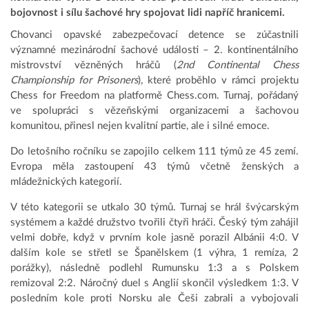
bojovnost i sílu šachové hry spojovat lidi napříč hranicemi.
Chovanci opavské zabezpečovací detence se zúčastnili
významné mezinárodní šachové události – 2. kontinentálního
mistrovství vězněných hráčů (
2nd Continental Chess
Championship for Prisoners
), které proběhlo v rámci projektu
Chess for Freedom na platformě Chess.com. Turnaj, pořádaný
ve spolupráci s vězeňskými organizacemi a šachovou
komunitou, přinesl nejen kvalitní partie, ale i silné emoce.
Do letošního ročníku se zapojilo celkem 111 týmů ze 45 zemí.
Evropa měla zastoupení 43 týmů včetně ženských a
mládežnických kategorií.
V této kategorii se utkalo 30 týmů. Turnaj se hrál švýcarským
systémem a každé družstvo tvořili čtyři hráči. Český tým zahájil
velmi dobře, když v prvním kole jasně porazil Albánii 4:0. V
dalším kole se střetl se Španělskem (1 výhra, 1 remíza, 2
porážky), následně podlehl Rumunsku 1:3 a s Polskem
remizoval 2:2. Náročný duel s Anglií skončil výsledkem 1:3. V
posledním kole proti Norsku ale Češi zabrali a vybojovali