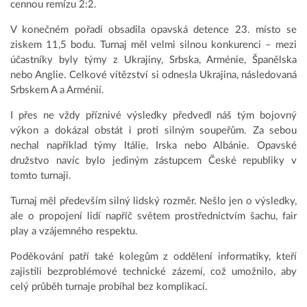
cennou remízu 2:2.
V konečném pořadí obsadila opavská detence 23. místo se
ziskem 11,5 bodu. Turnaj měl velmi silnou konkurenci – mezi
účastníky byly týmy z Ukrajiny, Srbska, Arménie, Španělska
nebo Anglie. Celkové vítězství si odnesla Ukrajina, následovaná
Srbskem A a Arménií.
I přes ne vždy příznivé výsledky předvedl náš tým bojovný
výkon a dokázal obstát i proti silným soupeřům. Za sebou
nechal například týmy Itálie, Irska nebo Albánie. Opavské
družstvo navíc bylo jediným zástupcem České republiky v
tomto turnaji.
Turnaj měl především silný lidský rozměr. Nešlo jen o výsledky,
ale o propojení lidí napříč světem prostřednictvím šachu, fair
play a vzájemného respektu.
Poděkování patří také kolegům z oddělení informatiky, kteří
zajistili bezproblémové technické zázemí, což umožnilo, aby
celý průběh turnaje probíhal bez komplikací.