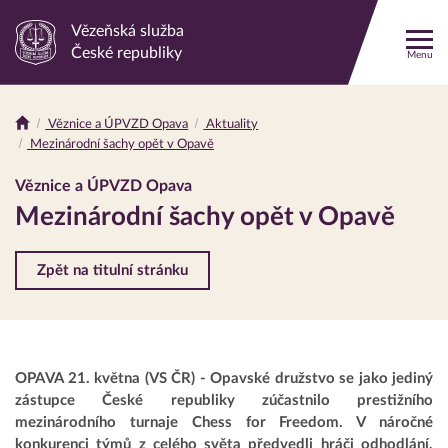
Vězeňská služba
Odkaz
České republiky
Menu
na
hlavní
stránku
Věznice a ÚPVZD Opava
Aktuality
Drobečková
Mezinárodní šachy opět v Opavě
navigace
Věznice a ÚPVZD Opava
Mezinárodní šachy opět v Opavě
Zpět na titulní stránku
OPAVA 21. května (VS ČR) - Opavské družstvo se jako jediný
zástupce České republiky zúčastnilo prestižního
mezinárodního turnaje Chess for Freedom. V náročné
konkurenci týmů z celého světa předvedli hráči odhodlání,