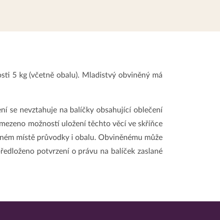
sti 5 kg (včetně obalu). Mladistvý obviněný má
í se nevztahuje na balíčky obsahující oblečení
omezeno možností uložení těchto věcí ve skříňce
azeném místě průvodky i obalu. Obviněnému může
předloženo potvrzení o právu na balíček zaslané