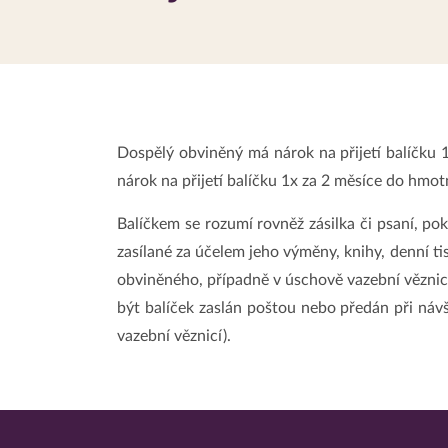
Dospělý obviněný má nárok na přijetí balíčku 
nárok na přijetí balíčku 1x za 2 měsíce do hmot
Balíčkem se rozumí rovněž zásilka či psaní, p
zasílané za účelem jeho výměny, knihy, denní t
obviněného, případně v úschově vazební věznic
být balíček zaslán poštou nebo předán při návš
vazební věznicí).