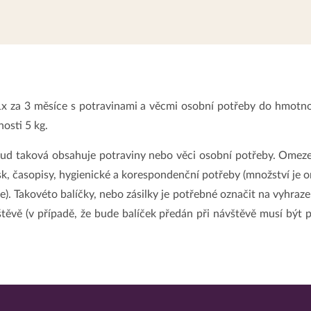
1x za 3 měsíce s potravinami a věcmi osobní potřeby do hmotno
nosti 5 kg.
okud taková obsahuje potraviny nebo věci osobní potřeby. Omezen
isk, časopisy, hygienické a korespondenční potřeby (množství je 
e). Takovéto balíčky, nebo zásilky je potřebné označit na vyhr
těvě (v případě, že bude balíček předán při návštěvě musí být 