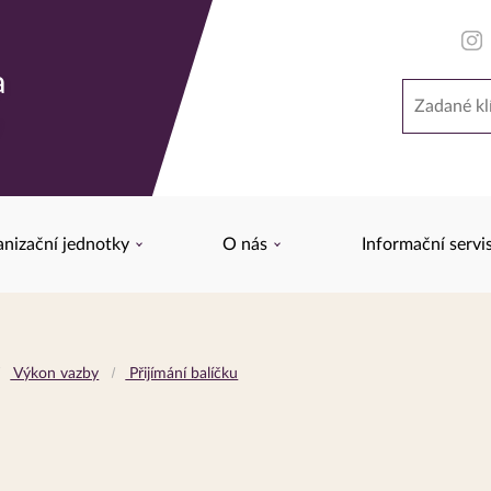
a
Hledat
y
nizační jednotky
O nás
Informační servi
Výkon vazby
Přijímání balíčku