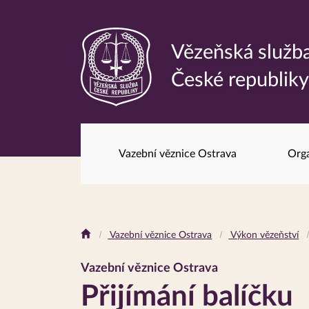
Vězeňská služb
Odkaz
České republik
na
hlavní
stránku
Vazební věznice Ostrava
Orga
Drobečková
Vazební věznice Ostrava
Výkon vězeňství
navigace
Vazební věznice Ostrava
Přijímání balíčku