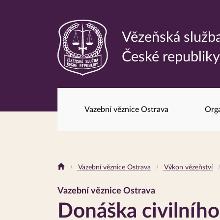
Vězeňská služb
Odkaz
České republik
na
hlavní
stránku
Vazební věznice Ostrava
Orga
Drobečková
Vazební věznice Ostrava
Výkon vězeňství
navigace
Vazební věznice Ostrava
Donáška civilního