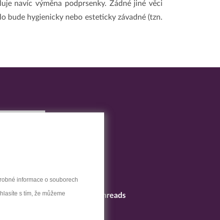
luje navíc výměna podprsenky. Žádné jiné věci
lo bude hygienicky nebo esteticky závadné (tzn.
drobné informace o souborech
uhlasíte s tím, že můžeme
LinkedIn
Threads