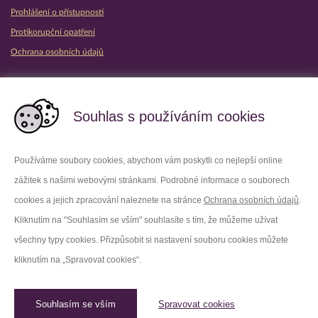
Prohlášení o přístupnosti
Protikorupční opatření
Ochrana osobních údajů
Partnerské vězeňské služby
Souhlas s používáním cookies
Používáme soubory cookies, abychom vám poskytli co nejlepší online
zážitek s našimi webovými stránkami. Podrobné informace o souborech
Platforma X
Instagram
cookies a jejich zpracování naleznete na stránce
Ochrana osobních údajů
.
Kliknutím na "Souhlasím se vším" souhlasíte s tím, že můžeme užívat
Facebook
Youtube
všechny typy cookies. Přizpůsobit si nastavení souboru cookies můžete
kliknutím na „Spravovat cookies“.
LinkedIn
Threads
Souhlasím se vším
Spravovat cookies
© 2026 Vězeňská služba České republiky /
Původní web