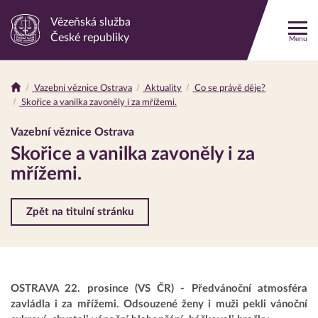
Vězeňská služba
Odkaz
České republiky
Menu
na
hlavní
stránku
Vazební věznice Ostrava
Aktuality
Co se právě děje?
Drobečková
Skořice a vanilka zavoněly i za mřížemi.
navigace
Vazební věznice Ostrava
Skořice a vanilka zavoněly i za
mřížemi.
Zpět na titulní stránku
OSTRAVA 22. prosince (VS ČR) - Předvánoční atmosféra
zavládla i za mřížemi. Odsouzené ženy i muži pekli vánoční