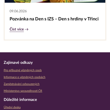
09.06.2026
Pozvánka na Den s IZS – Den s hrdiny v Třinci
Číst více
Zajímavé odkazy
Pro příbuzné vězněných osob
Informace o vězněných osobách
Zaměstnávání odsouzených
Ministerstvo spravedlnosti ČR
Důležité informace
Úřední deska