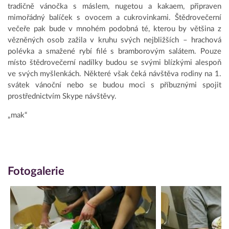
tradičně vánočka s máslem, nugetou a kakaem, připraven
mimořádný balíček s ovocem a cukrovinkami. Štědrovečerní
večeře pak bude v mnohém podobná té, kterou by většina z
vězněných osob zažila v kruhu svých nejbližších – hrachová
polévka a smažené rybí filé s bramborovým salátem. Pouze
místo štědrovečerní nadílky budou se svými blízkými alespoň
ve svých myšlenkách. Některé však čeká návštěva rodiny na 1.
svátek vánoční nebo se budou moci s příbuznými spojit
prostřednictvím Skype návštěvy.
„mak“
Fotogalerie