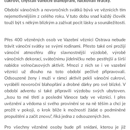
cukroví, chystali vánoční blahopřání, háčkovali hračky.
Období vánočních a novoročních svátků bývá ve věznicích tím
nejemotivnějším z celého roku. V tuto dobu snad každý člověk
touží být s někým blízkým a zažívat pocit lásky a sounáležitosti.
Přes 400 vězněných osob ve Vazební věznici Ostrava nebude
trávit vánoční svátky se svými rodinami. Přesto také oni prožijí
vánoční atmosféru díky slavnostnější výzdobě, výrobě
vánočních dekorací, svátečnímu jídelníčku nebo pestřejší a širší
nabídce volnočasových aktivit. Mnozí z nich se i ve vazební
věznici už dlouho na toto období pečlivě připravovali.
Odsouzené ženy i muži v rámci aktivit pekli vánoční cukroví,
vyráběli novoroční blahopřání a drobné dárky pro své blízké. V
období adventu si také připravili výzdobu svých ubytoven.
„Jsou to mé třetí a poslední Vánoce tady ve věznici. I přes
uvěznění a vědoma si svého provinění se na ně těším a chci je
prožít v pokoji, o krok blíže k možnosti žádat o podmíněné
propuštění a začít znovu“, říká jedna z odsouzených žen.
Pro všechny vězněné osoby bude při snídani, kterou je již