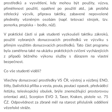
prostředků a vysvětlení, kdy mohou být použity, výzva,
přiměřenost použití, opatření po použití atd., jak probíhá
střelecký výcvik, příprava taktiky, zabavené nepovolené
předměty vězněným osobám (např. tetovací strojek, tzv.
ponorka, propiska – bodlo, nůž).
V praktické části si pak studenti vyzkoušeli taktiku zákroků,
použití vybraných donucovacích prostředků ve výcviku s
přímým využitím donucovacích prostředků. Tato část programu
byla zaměřena také na ukázku praktických cvičení vycházejících
z případů běžného výkonu služby s důrazem na vlastní
bezpečnost.
Co vše studenti viděli?
Všechny donucovací prostředky VS ČR, výstroj a výzbroj ENO,
štíty, (balistická přilba a vesta, pouta, poutací opasek, předváděcí
řetízky, teleskopický obušek, brýle znemožňující prostorovou
orientaci atd.), Scorpion EVO 3, Taser, Kraken, pistole vz. 75
ČZ. Odpovědnost za zbraně měl na starost příslušník oddělení
vězeňské stráže.