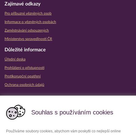
Zajímavé odkazy
Pro příbuzné vězněných osob
Informace o vězněných osobách
Zaměstnávání odsouzených
Ministerstvo spravedlnosti ČR
Důležité informace
Úřední deska
Prohlášení o přístupnosti
Protikorupční opatření
Ochrana osobních údajů
Partnerské vězeňské služby
Souhlas s používáním cookies
Používáme soubory cookies, abychom vám poskytli co nejlepší online