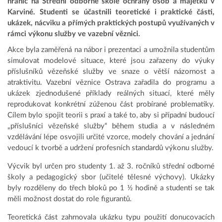
hranic na Střední odborné škole ochrany osob a majetku v
Karviné. Studenti se účastnili teoretické i praktické části,
ukázek, nácviku a přímých praktických postupů využívaných v
rámci výkonu služby ve vazební věznici.
Akce byla zaměřená na nábor i prezentaci a umožnila studentům
simulovat modelové situace, které jsou zařazeny do výuky
příslušníků vězeňské služby ve snaze o větší názornost a
atraktivitu. Vazební věznice Ostrava zařadila do programu a
ukázek zjednodušené příklady reálných situací, které měly
reprodukovat konkrétní zúženou část probírané problematiky.
Cílem bylo spojit teorii s praxí a také to, aby si případní budoucí
„příslušníci vězeňské služby“ během studia a v následném
vzdělávání lépe osvojili určité vzorce, modely chování a jednání
vedoucí k tvorbě a udržení profesních standardů výkonu služby.
Výcvik byl určen pro studenty 1. až 3. ročníků střední odborné
školy a pedagogický sbor (učitelé tělesné výchovy). Ukázky
byly rozděleny do třech bloků po 1 ½ hodině a studenti se tak
měli možnost dostat do role figurantů.
Teoretická část zahrnovala ukázku typu použití donucovacích