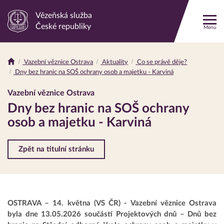
Vězeňská služba
Odkaz
České republiky
Menu
na
hlavní
stránku
Vazební věznice Ostrava
Aktuality
Co se právě děje?
Drobečková
Dny bez hranic na SOŠ ochrany osob a majetku - Karviná
navigace
Vazební věznice Ostrava
Dny bez hranic na SOŠ ochrany
osob a majetku - Karviná
Zpět na titulní stránku
OSTRAVA – 14. května (VS ČR) - Vazební věznice Ostrava
byla dne 13.05.2026 součástí Projektových dnů – Dnů bez