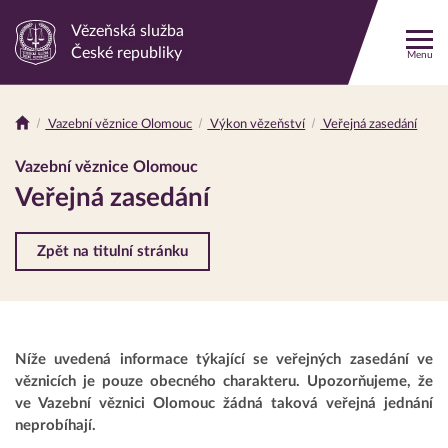
Vězeňská služba
Odkaz
České republiky
Menu
na
hlavní
stránku
Vazební věznice Olomouc
Výkon vězeňství
Veřejná zasedání
Drobečková
navigace
Vazební věznice Olomouc
Veřejná zasedání
Zpět na titulní stránku
Níže uvedená informace týkající se veřejných zasedání ve
věznicích je pouze obecného charakteru. Upozorňujeme, že
ve Vazební věznici Olomouc žádná taková veřejná jednání
neprobíhají.