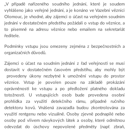
„V případě nařízeného soudního jednání, které je soudem
vyhlášeno jako veřejné jednání, a je konáno ve Vazební věznici
Olomouc, je vhodné, aby zájemci o účast na veřejném soudním
jednání v dostatečném předstihu požádali o vstup do věznice, a
to písemně na adresu věznice nebo emailem na sekretariát
ředitele.
Podmínky vstupu jsou omezeny zejména z bezpečnostních a
organizačních důvodů.
Zájemci o účast na soudním jednání z řad veřejnosti se musí
dostavit v dostatečném časovém předstihu, aby mohly být
provedeny úkony nezbytné k umožnění vstupu do prostor
věznice. Vstup je povolen pouze na základě prokázání
oprávněnosti ke vstupu a po předložení platného dokladu
totožnosti. U vstupujících osob bude provedena osobní
prohlídka za využití detekčního rámu, případně ručního
detektoru kovů. Vnášená zavazadla budou zkontrolována za
využití rentgenu nebo vizuálně. Osoby zjevně podnapilé nebo
osoby pod vlivem návykových látek a osoby, které odmítnou
odevzdat do úschovy nepovolené předměty (např. zbraň,