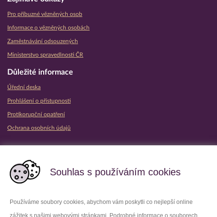
Pro příbuzné vězněných osob
Informace o vězněných osobách
Zaměstnávání odsouzených
Ministerstvo spravedlnosti ČR
Důležité informace
Úřední deska
Prohlášení o přístupnosti
Protikorupční opatření
Ochrana osobních údajů
Partnerské vězeňské služby
Souhlas s používáním cookies
Používáme soubory cookies, abychom vám poskytli co nejlepší online
zážitek s našimi webovými stránkami. Podrobné informace o souborech