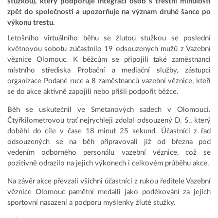
stužkou), který podporuje integraci osob s trestní minulostí
zpět do společnosti a upozorňuje na význam druhé šance po
výkonu trestu.
Letošního virtuálního běhu se žlutou stužkou se poslední
květnovou sobotu zúčastnilo 19 odsouzených mužů z Vazební
věznice Olomouc. K běžcům se připojili také zaměstnanci
místního střediska Probační a mediační služby, zástupci
organizace Podané ruce a 8 zaměstnanců vazební věznice, kteří
se do akce aktivně zapojili nebo přišli podpořit běžce.
Běh se uskutečnil ve Smetanových sadech v Olomouci.
Čtyřkilometrovou trať nejrychleji zdolal odsouzený D. S., který
doběhl do cíle v čase 18 minut 25 sekund. Účastníci z řad
odsouzených se na běh připravovali již od března pod
vedením odborného personálu vazební věznice, což se
pozitivně odrazilo na jejich výkonech i celkovém průběhu akce.
Na závěr akce převzali všichni účastníci z rukou ředitele Vazební
věznice Olomouc pamětní medaili jako poděkování za jejich
sportovní nasazení a podporu myšlenky žluté stužky.