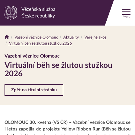
Vězeňská služba
Odkaz
České republiky
Menu
na
hlavní
stránku
Vazební věznice Olomouc
Aktuality
Veřejné akce
Drobečková
Virtuální běh se žlutou stužkou 2026
navigace
Vazební věznice Olomouc
Virtuální běh se žlutou stužkou
2026
Zpět na titulní stránku
OLOMOUC 30. května (VS ČR) – Vazební věznice Olomouc se
i letos zapojila do projektu Yellow Ribbon Run (Běh se žlutou