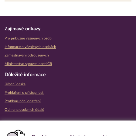
Zajímavé odkazy
Pro příbuzné vězněných osob
Informace o vězněných osobách
Zaměstnávání odsouzených
Ministerstvo spravedlnosti ČR
Důležité informace
Úřední deska
Prohlášení o přístupnosti
Protikorupční opatření
Ochrana osobních údajů
Partnerské vězeňské služby