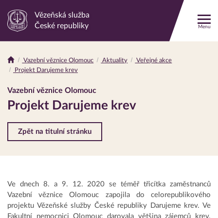
Vězeňská služba
Odkaz
České republiky
Menu
na
hlavní
stránku
Vazební věznice Olomouc
Aktuality
Veřejné akce
Drobečková
Projekt Darujeme krev
navigace
Vazební věznice Olomouc
Projekt Darujeme krev
Zpět na titulní stránku
Ve dnech 8. a 9. 12. 2020 se téměř třicítka zaměstnanců
Vazební věznice Olomouc zapojila do celorepublikového
projektu Vězeňské služby České republiky Darujeme krev. Ve
Fakultní nemocnici Olomouc darovala většina zájemců krev.