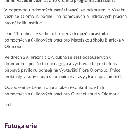
mimo vazební věznici, a to v rámci programu zacházení.
V doprovodu odborných zaměstnanců se odsouzení z Vazební
věznice Olomouc podíleli na pomocných a úklidových pracích
pro několik institucí.
Dne 11. dubna se sedm odsouzených mužů zúčastnilo
pomocných a úklidových prací pro Mateřskou školu Blanická v
Olomouci.
Ve dnech 29. března a 19. dubna se šest odsouzených v
doprovodu speciálního pedagoga a vychovatele podílelo na
přípravě pavilonu bonsají na Výstavišti Flora Olomouc. Práce
probíhaly v souvislosti s konáním výstavy „Bonsaje a umění“.
Odsouzení se během dubna také několikrát účastnili
pomocných a úklidových prací pro Okresní soud v Olomouci.
red
Fotogalerie