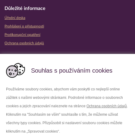
Důležité informace
Úřední deska
Prohlášení o přístupnosti
Protikorupční opatření
Ochrana osobních údajů
Partnerské vězeňské služby
Souhlas s používáním cookies
Používáme soubory cookies, abychom vám poskytli co nejlepší online
zážitek s našimi webovými stránkami. Podrobné informace o souborech
Platforma X
Instagram
cookies a jejich zpracování naleznete na stránce
Ochrana osobních údajů
.
Kliknutím na "Souhlasím se vším" souhlasíte s tím, že můžeme užívat
Facebook
Youtube
všechny typy cookies. Přizpůsobit si nastavení souboru cookies můžete
kliknutím na „Spravovat cookies“.
LinkedIn
Threads