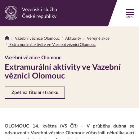
Vězeňská služba
Odkaz
České republiky
Menu
na
hlavní
stránku
Vazební věznice Olomouc
Aktuality
Veřejné akce
Drobečková
Extramurální aktivity ve Vazební věznici Olomouc
navigace
Vazební věznice Olomouc
Extramurální aktivity ve Vazební
věznici Olomouc
Zpět na titulní stránku
OLOMOUC 14. května (VS ČR) – V průběhu dubna se
odsouzení z Vazební věznice Olomouc zúčastnili několika akcí