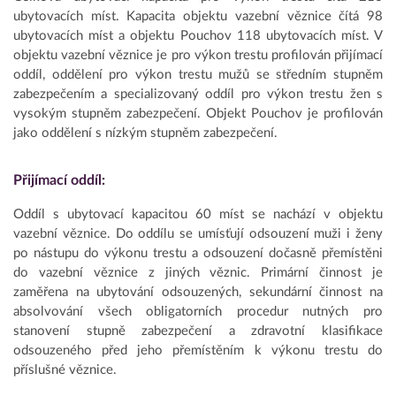
ubytovacích míst. Kapacita objektu vazební věznice čítá 98
ubytovacích míst a objektu Pouchov 118 ubytovacích míst. V
objektu vazební věznice je pro výkon trestu profilován přijímací
oddíl, oddělení pro výkon trestu mužů se středním stupněm
zabezpečením a specializovaný oddíl pro výkon trestu žen s
vysokým stupněm zabezpečení. Objekt Pouchov je profilován
jako oddělení s nízkým stupněm zabezpečení.
Přijímací oddíl:
Oddíl s ubytovací kapacitou 60 míst se nachází v objektu
vazební věznice. Do oddílu se umísťují odsouzení muži i ženy
po nástupu do výkonu trestu a odsouzení dočasně přemístěni
do vazební věznice z jiných věznic. Primární činnost je
zaměřena na ubytování odsouzených, sekundární činnost na
absolvování všech obligatorních procedur nutných pro
stanovení stupně zabezpečení a zdravotní klasifikace
odsouzeného před jeho přemístěním k výkonu trestu do
příslušné věznice.