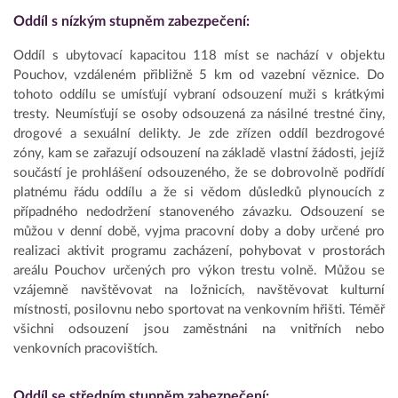
Oddíl s nízkým stupněm zabezpečení:
Oddíl s ubytovací kapacitou 118 míst se nachází v objektu
Pouchov, vzdáleném přibližně 5 km od vazební věznice. Do
tohoto oddílu se umísťují vybraní odsouzení muži s krátkými
tresty. Neumísťují se osoby odsouzená za násilné trestné činy,
drogové a sexuální delikty. Je zde zřízen oddíl bezdrogové
zóny, kam se zařazují odsouzení na základě vlastní žádosti, jejíž
součástí je prohlášení odsouzeného, že se dobrovolně podřídí
platnému řádu oddílu a že si vědom důsledků plynoucích z
případného nedodržení stanoveného závazku. Odsouzení se
můžou v denní době, vyjma pracovní doby a doby určené pro
realizaci aktivit programu zacházení, pohybovat v prostorách
areálu Pouchov určených pro výkon trestu volně. Můžou se
vzájemně navštěvovat na ložnicích, navštěvovat kulturní
místnosti, posilovnu nebo sportovat na venkovním hřišti. Téměř
všichni odsouzení jsou zaměstnáni na vnitřních nebo
venkovních pracovištích.
Oddíl se středním stupněm zabezpečení: