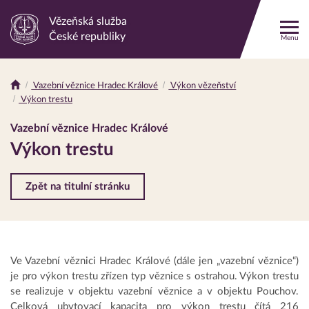
Vězeňská služba
Odkaz
České republiky
Menu
na
hlavní
stránku
Vazební věznice Hradec Králové
Výkon vězeňství
Drobečková
Výkon trestu
navigace
Vazební věznice Hradec Králové
Výkon trestu
Zpět na titulní stránku
Ve Vazební věznici Hradec Králové (dále jen „vazební věznice“)
je pro výkon trestu zřízen typ věznice s ostrahou. Výkon trestu
se realizuje v objektu vazební věznice a v objektu Pouchov.
Celková ubytovací kapacita pro výkon trestu čítá 216