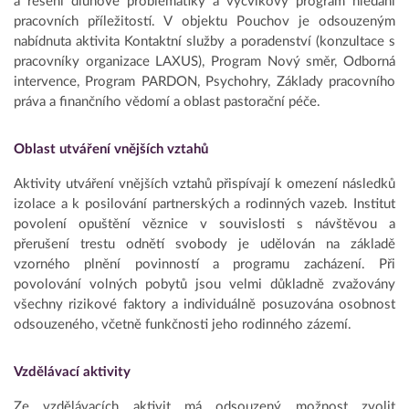
a řešení dluhové problematiky a výcvikový program hledání
pracovních příležitostí. V objektu Pouchov je odsouzeným
nabídnuta aktivita Kontaktní služby a poradenství (konzultace s
pracovníky organizace LAXUS), Program Nový směr, Odborná
intervence, Program PARDON, Psychohry, Základy pracovního
práva a finančního vědomí a oblast pastorační péče.
Oblast utváření vnějších vztahů
Aktivity utváření vnějších vztahů přispívají k omezení následků
izolace a k posilování partnerských a rodinných vazeb. Institut
povolení opuštění věznice v souvislosti s návštěvou a
přerušení trestu odnětí svobody je udělován na základě
vzorného plnění povinností a programu zacházení. Při
povolování volných pobytů jsou velmi důkladně zvažovány
všechny rizikové faktory a individuálně posuzována osobnost
odsouzeného, včetně funkčnosti jeho rodinného zázemí.
Vzdělávací aktivity
Ze vzdělávacích aktivit má odsouzený možnost zvolit