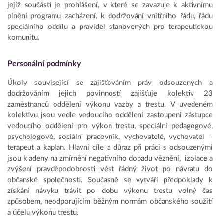
jejíž součástí je prohlášení, v které se zavazuje k aktivnímu
plnění programu zacházení, k dodržování vnitřního řádu, řádu
speciálního oddílu a pravidel stanovených pro terapeutickou
komunitu.
Personální podmínky
Úkoly související se zajišťováním práv odsouzených a
dodržováním jejich povinností zajišťuje kolektiv 23
zaměstnanců oddělení výkonu vazby a trestu. V uvedeném
kolektivu jsou vedle vedoucího oddělení zastoupeni zástupce
vedoucího oddělení pro výkon trestu, speciální pedagogové,
psychologové, sociální pracovník, vychovatelé, vychovatel –
terapeut a kaplan. Hlavní cíle a důraz při práci s odsouzenými
jsou kladeny na zmírnění negativního dopadu věznění, izolace a
zvýšení pravděpodobnosti vést řádný život po návratu do
občanské společnosti. Současně se vytváří předpoklady k
získání návyku trávit po dobu výkonu trestu volný čas
způsobem, neodporujícím běžným normám občanského soužití
a účelu výkonu trestu.