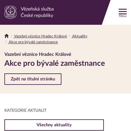
Vězeňská služba
Odkaz
České republiky
Menu
na
hlavní
stránku
Vazební věznice Hradec Králové
Aktuality
Drobečková
Akce pro bývalé zaměstnance
navigace
Vazební věznice Hradec Králové
Akce pro bývalé zaměstnance
Zpět na titulní stránku
KATEGORIE AKTUALIT
Všechny aktuality