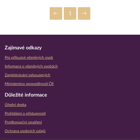
1
Zajímavé odkazy
Pro příbuzné vězněných osob
Informace o vězněných osobách
Zaměstnávání odsouzených
Ministerstvo spravedlnosti ČR
Důležité informace
Úřední deska
Prohlášení o přístupnosti
Protikorupční opatření
Ochrana osobních údajů