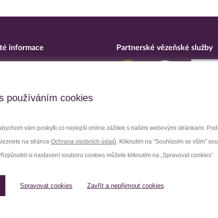
té informace
Partnerské vězeňské služby
eska
ní o přístupnosti
upční opatření
s používáním cookies
 osobních údajů
bychom vám poskytli co nejlepší online zážitek s našimi webovými stránkami. Po
aleznete na stránce
Ochrana osobních údajů
. Kliknutím na "Souhlasím se vším" so
Facebook
Youtube
Přizpůsobit si nastavení souboru cookies můžete kliknutím na „Spravovat cookies“.
Spravovat cookies
Zavřít a nepřijmout cookies
Spravovat cookies