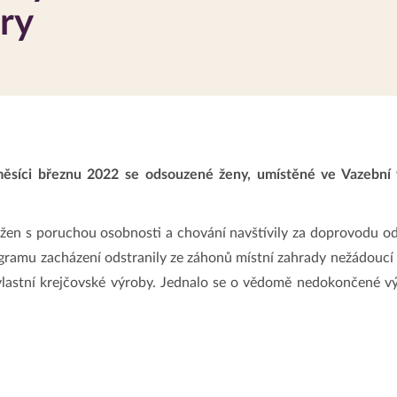
ry
ci březnu 2022 se odsouzené ženy, umístěné ve Vazební v
u žen s poruchou osobnosti a chování navštívily za doprovod
ogramu zacházení odstranily ze záhonů místní zahrady nežádoucí 
lastní krejčovské výroby. Jednalo se o vědomě nedokončené výrob