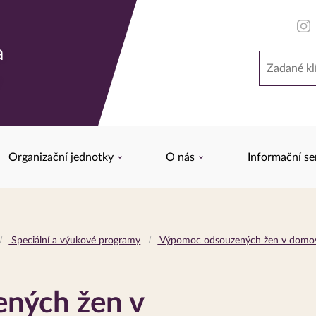
a
Hledat
y
Organizační jednotky
O nás
Informační se
Speciální a výukové programy
Výpomoc odsouzených žen v domov
ných žen v