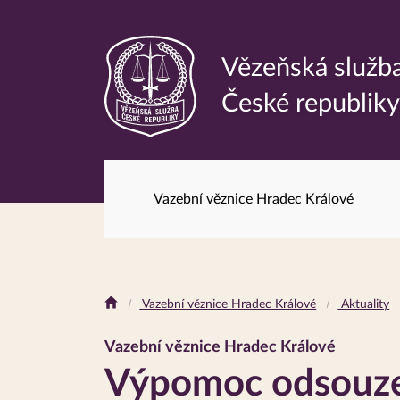
Vězeňská služb
Odkaz
České republik
na
hlavní
stránku
Vazební věznice Hradec Králové
Drobečková
Vazební věznice Hradec Králové
Aktuality
navigace
Vazební věznice Hradec Králové
Výpomoc odsouze