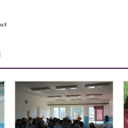
ma X
i