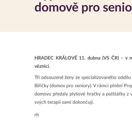
domově pro senio
HRADEC KRÁLOVÉ 11. dubna (VS ČR) – v měsí
věznici.
Tři odsouzené ženy ze specializovaného oddíl
Biřičky (domov pro seniory). V rámci plnění Pr
domovu předaly plyšové hračky a polštářky z v
svých terapií sami dokončují.
rh