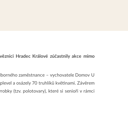
ěznici Hradec Králové zúčastnily akce mimo
u odborného zaměstnance – vychovatele Domov U
plevel a osázely 70 truhlíků květinami. Závěrem
ky (tzv. polotovary), které si senioři v rámci