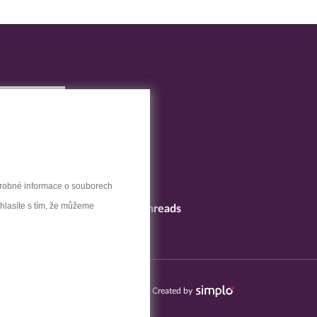
drobné informace o souborech
uhlasíte s tím, že můžeme
LinkedIn
Threads
Created by