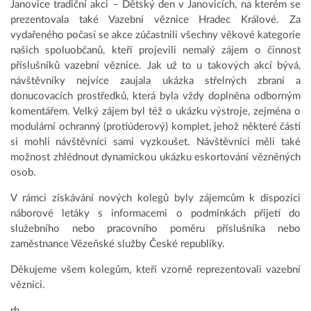
Janovice tradiční akci – Dětský den v Janovicích, na kterém se
prezentovala také Vazební věznice Hradec Králové. Za
vydařeného počasí se akce zúčastnili všechny věkové kategorie
našich spoluobčanů, kteří projevili nemalý zájem o činnost
příslušníků vazební věznice. Jak už to u takových akcí bývá,
návštěvníky nejvíce zaujala ukázka střelných zbraní a
donucovacích prostředků, která byla vždy doplněna odborným
komentářem. Velký zájem byl též o ukázku výstroje, zejména o
modulární ochranný (protiúderový) komplet, jehož některé části
si mohli návštěvníci sami vyzkoušet. Návštěvníci měli také
možnost zhlédnout dynamickou ukázku eskortování vězněných
osob.
V rámci získávání nových kolegů byly zájemcům k dispozici
náborové letáky s informacemi o podmínkách přijetí do
služebního nebo pracovního poměru příslušníka nebo
zaměstnance Vězeňské služby České republiky.
Děkujeme všem kolegům, kteří vzorně reprezentovali vazební
věznici.
rh