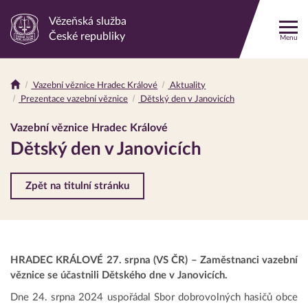
Vězeňská služba
Odkaz
České republiky
Menu
na
hlavní
stránku
Vazební věznice Hradec Králové
Aktuality
Drobečková
Prezentace vazební věznice
Dětský den v Janovicích
navigace
Vazební věznice Hradec Králové
Dětský den v Janovicích
Zpět na titulní stránku
HRADEC KRÁLOVÉ 27. srpna (VS ČR) – Zaměstnanci vazební
věznice se účastnili Dětského dne v Janovicích.
Dne 24. srpna 2024 uspořádal Sbor dobrovolných hasičů obce