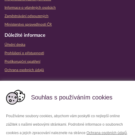
Informace o vězněných osobách
Zaměstnávání odsouzených
Ministerstvo spravedlnosti ČR
Důležité informace
Úřední deska
Prohlášení o přístupnosti
Protikorupční opatření
Ochrana osobních údajů
Partnerské vězeňské služby
Souhlas s používáním cookies
Používáme soubory cookies, abychom vám poskytli co nejlepší online
zážitek s našimi webovými stránkami. Podrobné informace o souborech
Platforma X
Instagram
cookies a jejich zpracování naleznete na stránce
Ochrana osobních údajů
.