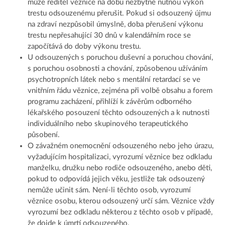
může ředitel věznice na dobu nezbytně nutnou výkon
trestu odsouzenému přerušit. Pokud si odsouzený újmu
na zdraví nezpůsobil úmyslně, doba přerušení výkonu
trestu nepřesahující 30 dnů v kalendářním roce se
započítává do doby výkonu trestu.
U odsouzených s poruchou duševní a poruchou chování,
s poruchou osobnosti a chování, způsobenou užíváním
psychotropních látek nebo s mentální retardací se ve
vnitřním řádu věznice, zejména při volbě obsahu a forem
programu zacházení, přihlíží k závěrům odborného
lékařského posouzení těchto odsouzených a k nutnosti
individuálního nebo skupinového terapeutického
působení.
O závažném onemocnění odsouzeného nebo jeho úrazu,
vyžadujícím hospitalizaci, vyrozumí věznice bez odkladu
manželku, družku nebo rodiče odsouzeného, anebo děti,
pokud to odpovídá jejich věku, jestliže tak odsouzený
nemůže učinit sám. Není-li těchto osob, vyrozumí
věznice osobu, kterou odsouzený určí sám. Věznice vždy
vyrozumí bez odkladu některou z těchto osob v případě,
že dojde k úmrtí odsouzeného.