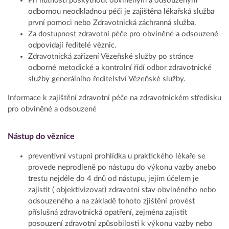
Při nutnosti poskytnout obviněným a odsouzeným
odbornou neodkladnou péči je zajištěna lékařská služba
první pomoci nebo Zdravotnická záchranná služba.
Za dostupnost zdravotní péče pro obviněné a odsouzené
odpovídají ředitelé věznic.
Zdravotnická zařízení Vězeňské služby po stránce
odborné metodické a kontrolní řídí odbor zdravotnické
služby generálního ředitelství Vězeňské služby.
Informace k zajištění zdravotní péče na zdravotnickém středisku
pro obviněné a odsouzené
Nástup do věznice
preventivní vstupní prohlídka u praktického lékaře se
provede neprodleně po nástupu do výkonu vazby anebo
trestu nejdéle do 4 dnů od nástupu, jejím účelem je
zajistit ( objektivizovat) zdravotní stav obviněného nebo
odsouzeného a na základě tohoto zjištění provést
příslušná zdravotnická opatření, zejména zajistit
posouzení zdravotní způsobilosti k výkonu vazby nebo