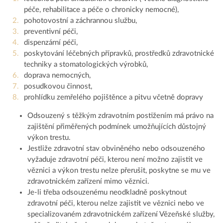
péče, rehabilitace a péče o chronicky nemocné),
pohotovostní a záchrannou službu,
preventivní péči,
dispenzární péči,
poskytování léčebných přípravků, prostředků zdravotnické
techniky a stomatologických výrobků,
doprava nemocných,
posudkovou činnost,
prohlídku zemřelého pojištěnce a pitvu včetně dopravy
Odsouzený s těžkým zdravotním postižením má právo na
zajištění přiměřených podmínek umožňujících důstojný
výkon trestu.
Jestliže zdravotní stav obviněného nebo odsouzeného
vyžaduje zdravotní péči, kterou není možno zajistit ve
věznici a výkon trestu nelze přerušit, poskytne se mu ve
zdravotnickém zařízení mimo věznici.
Je-li třeba odsouzenému neodkladně poskytnout
zdravotní péči, kterou nelze zajistit ve věznici nebo ve
specializovaném zdravotnickém zařízení Vězeňské služby,