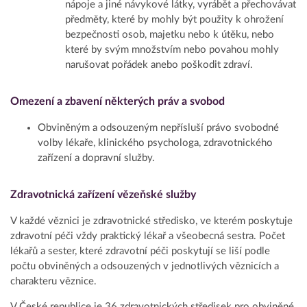
nápoje a jiné návykové látky, vyrábět a přechovávat
předměty, které by mohly být použity k ohrožení
bezpečnosti osob, majetku nebo k útěku, nebo
které by svým množstvím nebo povahou mohly
narušovat pořádek anebo poškodit zdraví.
Omezení a zbavení některých práv a svobod
Obviněným a odsouzeným nepřísluší právo svobodné
volby lékaře, klinického psychologa, zdravotnického
zařízení a dopravní služby.
Zdravotnická zařízení vězeňské služby
V každé věznici je zdravotnické středisko, ve kterém poskytuje
zdravotní péči vždy praktický lékař a všeobecná sestra. Počet
lékařů a sester, které zdravotní péči poskytují se liší podle
počtu obviněných a odsouzených v jednotlivých věznicích a
charakteru věznice.
V České republice je 36 zdravotnických středisek pro obviněné