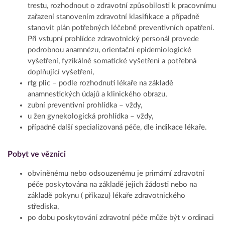
trestu, rozhodnout o zdravotní způsobilosti k pracovnímu
zařazení stanovením zdravotní klasifikace a případně
stanovit plán potřebných léčebně preventivních opatření.
Při vstupní prohlídce zdravotnický personál provede
podrobnou anamnézu, orientační epidemiologické
vyšetření, fyzikálně somatické vyšetření a potřebná
doplňující vyšetření,
rtg plic – podle rozhodnutí lékaře na základě
anamnestických údajů a klinického obrazu,
zubní preventivní prohlídka – vždy,
u žen gynekologická prohlídka – vždy,
případně další specializovaná péče, dle indikace lékaře.
Pobyt ve věznici
obviněnému nebo odsouzenému je primární zdravotní
péče poskytována na základě jejich žádosti nebo na
základě pokynu ( příkazu) lékaře zdravotnického
střediska,
po dobu poskytování zdravotní péče může být v ordinaci