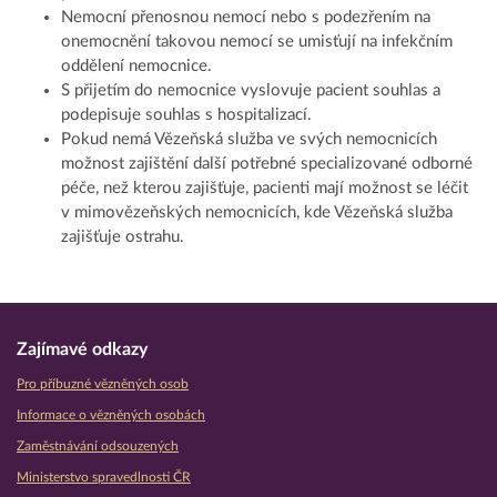
Nemocní přenosnou nemocí nebo s podezřením na
onemocnění takovou nemocí se umisťují na infekčním
oddělení nemocnice.
S přijetím do nemocnice vyslovuje pacient souhlas a
podepisuje souhlas s hospitalizací.
Pokud nemá Vězeňská služba ve svých nemocnicích
možnost zajištění další potřebné specializované odborné
péče, než kterou zajišťuje, pacienti mají možnost se léčit
v mimovězeňských nemocnicích, kde Vězeňská služba
zajišťuje ostrahu.
Zajímavé odkazy
Pro příbuzné vězněných osob
Informace o vězněných osobách
Zaměstnávání odsouzených
Ministerstvo spravedlnosti ČR