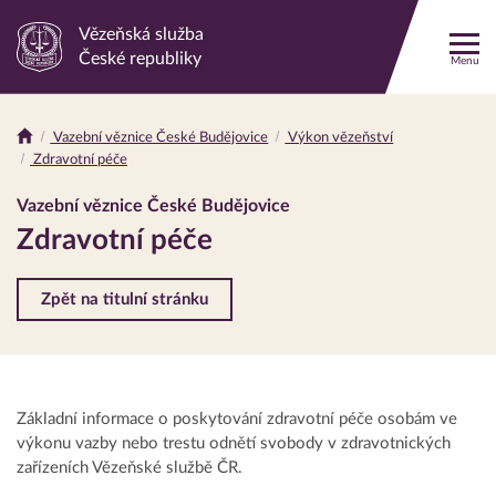
Vězeňská služba
Odkaz
České republiky
Menu
na
hlavní
stránku
Vazební věznice České Budějovice
Výkon vězeňství
Drobečková
Zdravotní péče
navigace
Vazební věznice České Budějovice
Zdravotní péče
Zpět na titulní stránku
Základní informace o poskytování zdravotní péče osobám ve
výkonu vazby nebo trestu odnětí svobody v zdravotnických
zařízeních Vězeňské službě ČR.