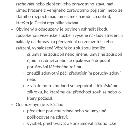
zachování nebo zlepšení jeho zdravotního stavu nad
rámec hrazené z veřejného zdravotního pojištění nebo ze
státního rozpočtu nad rámec mezinárodních dohod,
kterým je Česká republika vázána.
Obviněný a odsouzený je povinen nahradit škodu
způsobenou Vězeňské službě, zvýšené náklady střežení a
náklady na dopravu a předvedení do zdravotnického
zařízení, vynaložené Vězeňskou službou jestliže
si úmyslně způsobil nebo jinému úmyslně způsobil
újmu na zdraví anebo se opakovaně dopustil
porušování léčebného režimu,
zneužil zdravotní péči předstíráním poruchy zdraví,
nebo
z vlastního rozhodnutí se nepodrobil lékařskému
zákroku, ke kterému dal předchozí souhlas nebo o
který požádal.
Odsouzeným je zakázáno:
předstírat poruchu zdraví nebo se úmyslně
poškozovat na zdraví,
vyrábět, přechovávat a konzumovat alkoholické