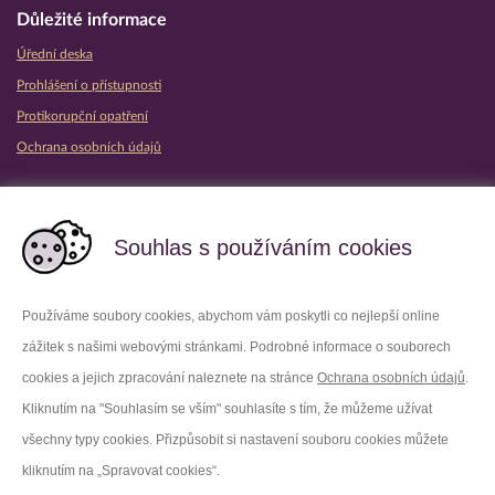
Důležité informace
Úřední deska
Prohlášení o přístupnosti
Protikorupční opatření
Ochrana osobních údajů
Partnerské vězeňské služby
Souhlas s používáním cookies
Používáme soubory cookies, abychom vám poskytli co nejlepší online
zážitek s našimi webovými stránkami. Podrobné informace o souborech
Platforma X
Instagram
cookies a jejich zpracování naleznete na stránce
Ochrana osobních údajů
.
Kliknutím na "Souhlasím se vším" souhlasíte s tím, že můžeme užívat
Facebook
Youtube
všechny typy cookies. Přizpůsobit si nastavení souboru cookies můžete
kliknutím na „Spravovat cookies“.
LinkedIn
Threads