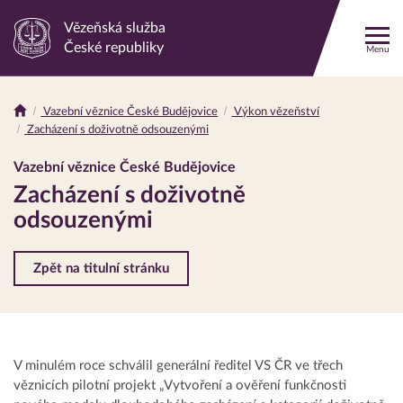
Vězeňská služba
Odkaz
České republiky
Menu
na
hlavní
stránku
Vazební věznice České Budějovice
Výkon vězeňství
Drobečková
Zacházení s doživotně odsouzenými
navigace
Vazební věznice České Budějovice
Zacházení s doživotně
odsouzenými
Zpět na titulní stránku
V minulém roce schválil generální ředitel VS ČR ve třech
věznicích pilotní projekt „Vytvoření a ověření funkčnosti