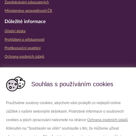
Zaměstnávání odsouzených
Ministerstvo spravedlnosti ČR
Důležité informace
Úřední deska
Prohlášení o přístupnosti
Protikorupční opatření
Ochrana osobních údajů
Partnerské vězeňské služby
Souhlas s používáním cookies
Používáme soubory cookies, abychom vám poskytli co nejlepší online
zážitek s našimi webovými stránkami. Podrobné informace o souborech
Platforma X
Instagram
cookies a jejich zpracování naleznete na stránce
Ochrana osobních údajů
.
Kliknutím na "Souhlasím se vším" souhlasíte s tím, že můžeme užívat
Facebook
Youtube