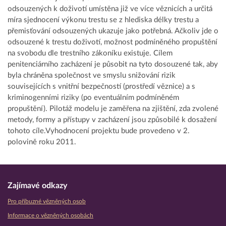
odsouzených k doživotí umístěna již ve více věznicích a určitá
míra sjednocení výkonu trestu se z hlediska délky trestu a
přemisťování odsouzených ukazuje jako potřebná. Ačkoliv jde o
odsouzené k trestu doživotí, možnost podmíněného propuštění
na svobodu dle trestního zákoníku existuje. Cílem
penitenciárního zacházení je působit na tyto dosouzené tak, aby
byla chráněna společnost ve smyslu snižování rizik
souvisejících s vnitřní bezpečností (prostředí věznice) a s
kriminogenními riziky (po eventuálním podmíněném
propuštění). Pilotáž modelu je zaměřena na zjištění, zda zvolené
metody, formy a přístupy v zacházení jsou způsobilé k dosažení
tohoto cíle.Vyhodnocení projektu bude provedeno v 2.
polovině roku 2011.
Zajímavé odkazy
Pro příbuzné vězněných osob
Informace o vězněných osobách