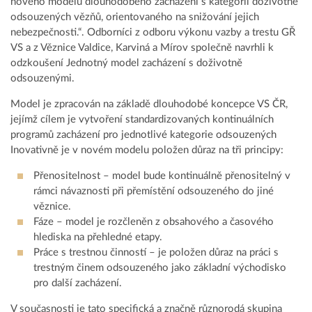
nového modelu dlouhodobého zacházení s kategorií doživotně
odsouzených vězňů, orientovaného na snižování jejich
nebezpečnosti.“. Odborníci z odboru výkonu vazby a trestu GŘ
VS a z Věznice Valdice, Karviná a Mírov společně navrhli k
odzkoušení Jednotný model zacházení s doživotně
odsouzenými.
Model je zpracován na základě dlouhodobé koncepce VS ČR,
jejímž cílem je vytvoření standardizovaných kontinuálních
programů zacházení pro jednotlivé kategorie odsouzených
Inovativně je v novém modelu položen důraz na tři principy:
Přenositelnost – model bude kontinuálně přenositelný v
rámci návaznosti při přemístění odsouzeného do jiné
věznice.
Fáze – model je rozčleněn z obsahového a časového
hlediska na přehledné etapy.
Práce s trestnou činností – je položen důraz na práci s
trestným činem odsouzeného jako základní východisko
pro další zacházení.
V současnosti je tato specifická a značně různorodá skupina