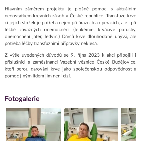
Hlavním záměrem projektu je plošně pomoci s aktuálním
nedostatkem krevních zásob v České republice. Transfuze krve
či jejích složek je potřeba nejen při úrazech a operacích, ale i při
léčbě závažných onemocnění (leukémie, krvácivé poruchy,
onemocnění jater, ledvin.) Dárců krve dlouhodobě ubývá, ale
potřeba léčby transfuzními přípravky neklesá.
Z výše uvedených důvodů se 9. října 2023 k akci připojili i
příslušníci a zaměstnanci Vazební věznice České Budějovice,
kteří berou darování krve jako společenskou odpovědnost a
pomoc jiným lidem jim není cizí.
Fotogalerie