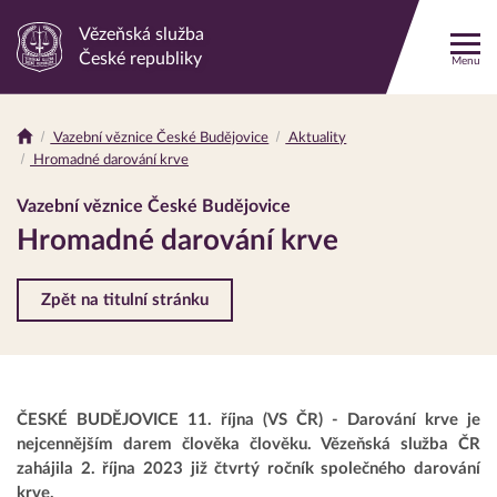
Vězeňská služba
Odkaz
České republiky
Menu
na
hlavní
stránku
Vazební věznice České Budějovice
Aktuality
Drobečková
Hromadné darování krve
navigace
Vazební věznice České Budějovice
Hromadné darování krve
Zpět na titulní stránku
ČESKÉ BUDĚJOVICE 11. října (VS ČR) - Darování krve je
nejcennějším darem člověka člověku. Vězeňská služba ČR
zahájila 2. října 2023 již čtvrtý ročník společného darování
krve.