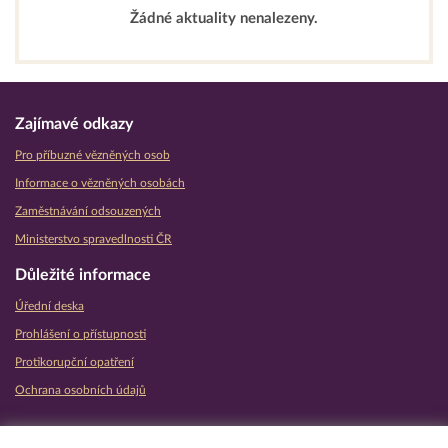
Žádné aktuality nenalezeny.
Zajímavé odkazy
Pro příbuzné vězněných osob
Informace o vězněných osobách
Zaměstnávání odsouzených
Ministerstvo spravedlnosti ČR
Důležité informace
Úřední deska
Prohlášení o přístupnosti
Protikorupční opatření
Ochrana osobních údajů
Partnerské vězeňské služby