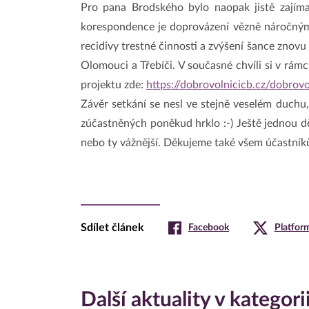
Pro pana Brodského bylo naopak jistě zajímav
korespondence je doprovázení vězně náročným 
recidivy trestné činnosti a zvýšení šance znovu 
Olomouci a Třebíči. V současné chvíli si v rám
projektu zde:
https://dobrovolnicicb.cz/dobro
Závěr setkání se nesl ve stejně veselém duchu,
zúčastněných poněkud hrklo :-) Ještě jednou dě
nebo ty vážnější. Děkujeme také všem účastníků
Sdílet článek
Facebook
Platfor
Další aktuality v kategori