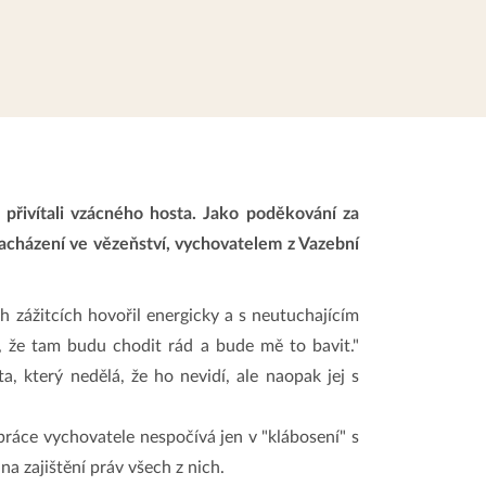
přivítali vzácného hosta. Jako poděkování za
cházení ve vězeňství, vychovatelem z Vazební
 zážitcích hovořil energicky a s neutuchajícím
 že tam budu chodit rád a bude mě to bavit."
, který nedělá, že ho nevidí, ale naopak jej s
 práce vychovatele nespočívá jen v "klábosení" s
na zajištění práv všech z nich.