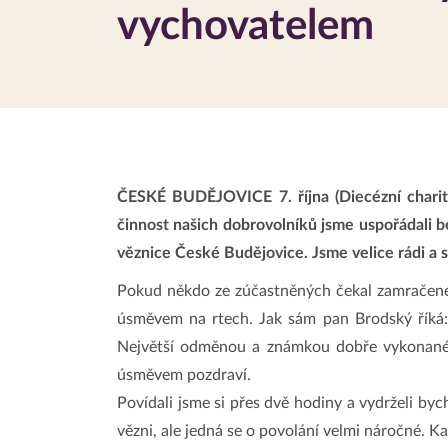
vychovatelem
ČESKÉ BUDĚJOVICE 7. října (Diecézní charita
činnost našich dobrovolníků jsme uspořádali
věznice České Budějovice. Jsme velice rádi a s
Pokud někdo ze zúčastněných čekal zamračeného
úsměvem na rtech. Jak sám pan Brodský říká:
Největší odměnou a známkou dobře vykonané prá
úsměvem pozdraví.
Povídali jsme si přes dvě hodiny a vydrželi byc
vězni, ale jedná se o povolání velmi náročné. Ka