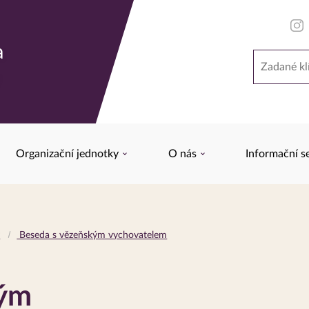
a
Hledat
y
Organizační jednotky
O nás
Informační s
y
Beseda s vězeňským vychovatelem
kým