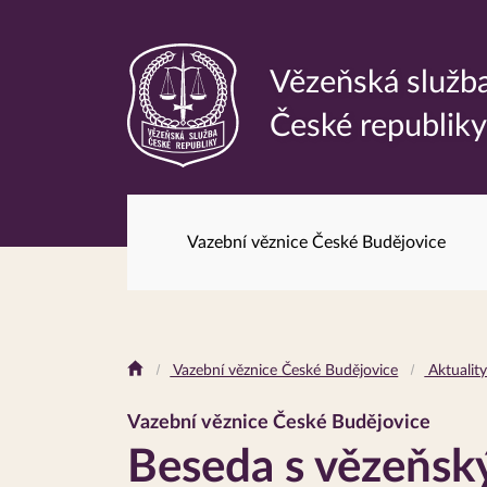
Vězeňská služb
Odkaz
České republik
na
hlavní
stránku
Vazební věznice České Budějovice
Drobečková
Vazební věznice České Budějovice
Aktualit
navigace
Vazební věznice České Budějovice
Beseda s vězeňs