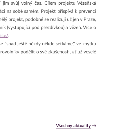
í jim svůj volný čas. Cílem projektu Vězeňská
ci na sobě samém. Projekt přispívá k prevenci
ělý projekt, podobné se realizují už jen v Praze,
ík (vystupující pod přezdívkou) a vězeň. Více o
nce/
.
 se "snad ještě někdy někde setkáme," ve zbytku
ovolníky podělit o své zkušenosti, ať už veselé
Všechny aktuality