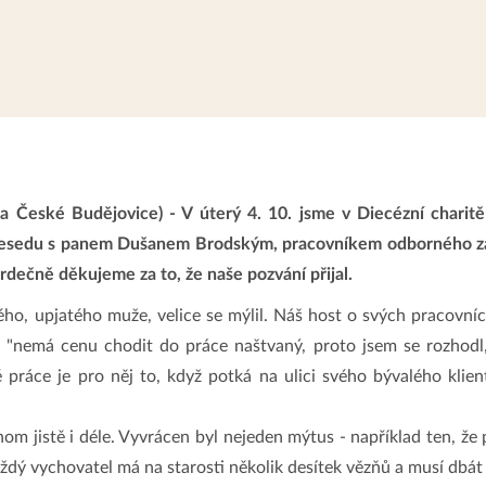
 České Budějovice) - V úterý 4. 10. jsme v Diecézní charitě 
 besedu s panem Dušanem Brodským, pracovníkem odborného za
rdečně děkujeme za to, že naše pozvání přijal.
, upjatého muže, velice se mýlil. Náš host o svých pracovních
 "nemá cenu chodit do práce naštvaný, proto jsem se rozhodl,
ce je pro něj to, když potká na ulici svého bývalého klienta
hom jistě i déle. Vyvrácen byl nejeden mýtus - například ten, že
ždý vychovatel má na starosti několik desítek vězňů a musí dbát 