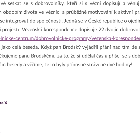
é setkat se s dobrovolníky, kteří si s vězni dopisují a věnuj
obdobím života ve věznici a průběžné motivování k aktivní prá
se integrovat do společnosti. Jedná se v České republice o ojedin
ci projektu Vězeňská korespondence dopisuje 22 dvojic dobrovoln
volnicke-centrum/dobrovolnicke-programy/vezenska-koresponde
 jako celá beseda. Když pan Brodský vyjádřil přání nad tím, že
kujeme panu Brodskému za to, že si udělal čas a přišel se s dobr
m besedy a věříme, že to byly přínosně strávené dvě hodiny!
ma X
i