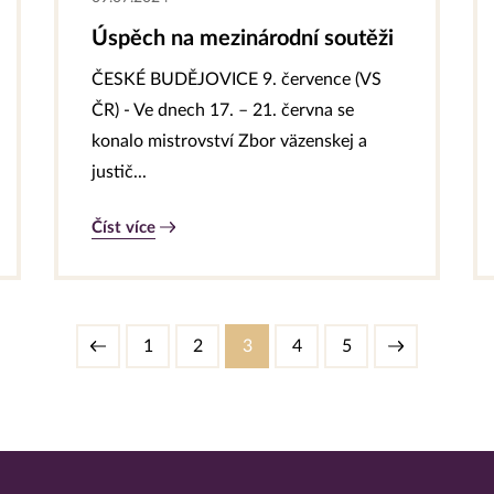
Úspěch na mezinárodní soutěži
ČESKÉ BUDĚJOVICE 9. července (VS
ČR) - Ve dnech 17. – 21. června se
konalo mistrovství Zbor väzenskej a
justič...
Číst více
1
2
3
4
5