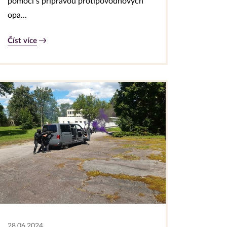
pomoci s přípravou protipovodňových
opa...
Číst více
28.06.2024