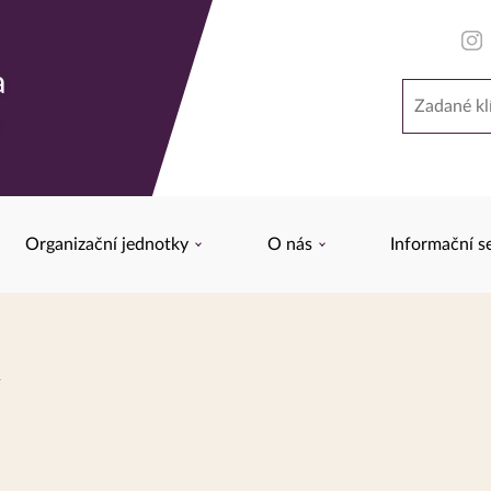
a
Hledat
y
Organizační jednotky
O nás
Informační s
y