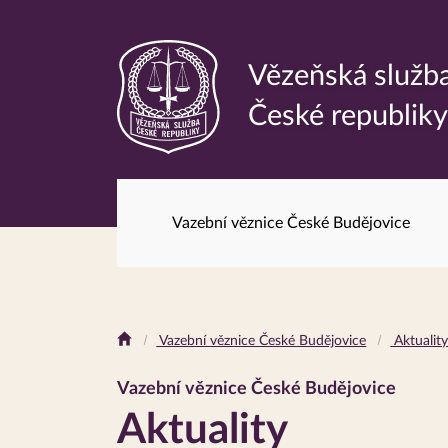
Vězeňská služb
Odkaz
České republik
na
hlavní
stránku
Vazební věznice České Budějovice
Drobečková
Vazební věznice České Budějovice
Aktualit
navigace
Vazební věznice České Budějovice
Aktuality