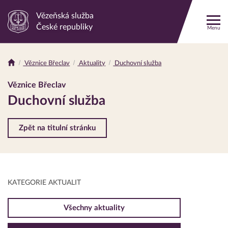
Vězeňská služba
Odkaz
České republiky
Menu
na
hlavní
stránku
Věznice Břeclav
Aktuality
Duchovní služba
Drobečková
navigace
Věznice Břeclav
Duchovní služba
Zpět na titulní stránku
KATEGORIE AKTUALIT
Všechny aktuality