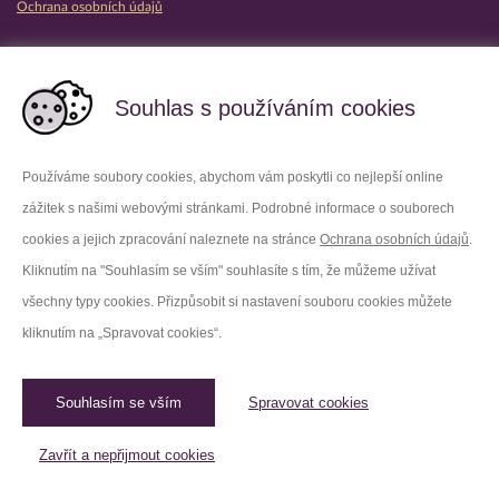
Ochrana osobních údajů
Partnerské vězeňské služby
Souhlas s používáním cookies
Používáme soubory cookies, abychom vám poskytli co nejlepší online
zážitek s našimi webovými stránkami. Podrobné informace o souborech
Platforma X
Instagram
cookies a jejich zpracování naleznete na stránce
Ochrana osobních údajů
.
Kliknutím na "Souhlasím se vším" souhlasíte s tím, že můžeme užívat
Facebook
Youtube
všechny typy cookies. Přizpůsobit si nastavení souboru cookies můžete
kliknutím na „Spravovat cookies“.
LinkedIn
Threads
Souhlasím se vším
Spravovat cookies
© 2026 Vězeňská služba České republiky /
Původní web
Spravovat cookies
Zavřít a nepřijmout cookies
Created by