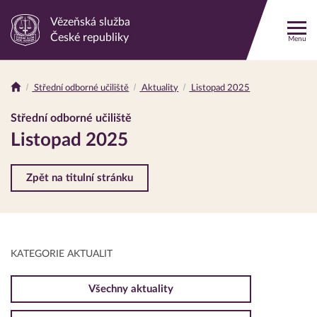
Vězeňská služba
Odkaz
České republiky
Menu
na
hlavní
stránku
Střední odborné učiliště
Aktuality
Listopad 2025
Drobečková
navigace
Střední odborné učiliště
Listopad 2025
Zpět na titulní stránku
KATEGORIE AKTUALIT
Všechny aktuality