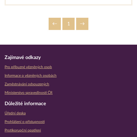
1
Zajímavé odkazy
Pro příbuzné vězněných osob
Informace o vězněných osobách
Zaměstnávání odsouzených
Ministerstvo spravedlnosti ČR
Důležité informace
Úřední deska
Prohlášení o přístupnosti
Protikorupční opatření