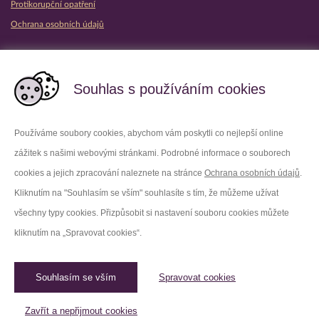
Protikorupční opatření
Ochrana osobních údajů
Partnerské vězeňské služby
Souhlas s používáním cookies
Používáme soubory cookies, abychom vám poskytli co nejlepší online
zážitek s našimi webovými stránkami. Podrobné informace o souborech
Platforma X
Instagram
cookies a jejich zpracování naleznete na stránce
Ochrana osobních údajů
.
Kliknutím na "Souhlasím se vším" souhlasíte s tím, že můžeme užívat
Facebook
Youtube
všechny typy cookies. Přizpůsobit si nastavení souboru cookies můžete
kliknutím na „Spravovat cookies“.
LinkedIn
Threads
Souhlasím se vším
Spravovat cookies
© 2026 Vězeňská služba České republiky /
Původní web
Spravovat cookies
Zavřít a nepřijmout cookies