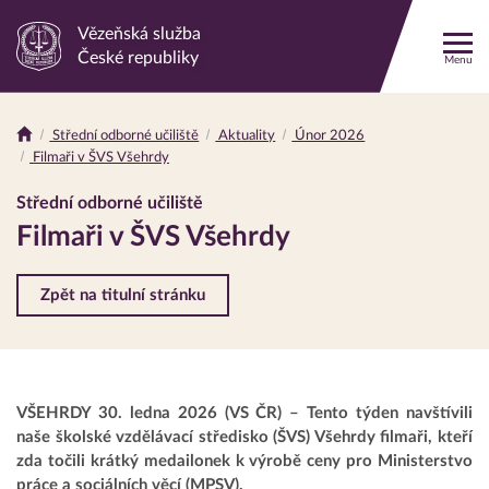
Vězeňská služba
Odkaz
České republiky
Menu
na
hlavní
stránku
Střední odborné učiliště
Aktuality
Únor 2026
Drobečková
Filmaři v ŠVS Všehrdy
navigace
Střední odborné učiliště
Filmaři v ŠVS Všehrdy
Zpět na titulní stránku
VŠEHRDY 30. ledna 2026 (VS ČR) – Tento týden navštívili
naše školské vzdělávací středisko (ŠVS) Všehrdy filmaři, kteří
zda točili krátký medailonek k výrobě ceny pro Ministerstvo
práce a sociálních věcí (MPSV).