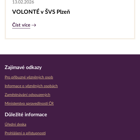
13.02.2026
VOLONTÉ v ŠVS Plzeň
Číst více
Zajímavé odkazy
Pro příbuzné vězněných osob
Informace o vězněných osobách
Zaměstnávání odsouzených
Ministerstvo spravedlnosti ČR
Důležité informace
Úřední deska
Prohlášení o přístupnosti